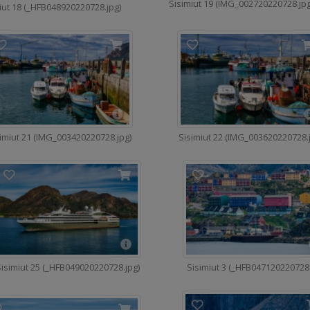
Sisimiut 19 (IMG_002720220728.jpg
iut 18 (_HFB048920220728.jpg)
imiut 21 (IMG_003420220728.jpg)
Sisimiut 22 (IMG_003620220728.
isimiut 25 (_HFB049020220728.jpg)
Sisimiut 3 (_HFB047120220728.