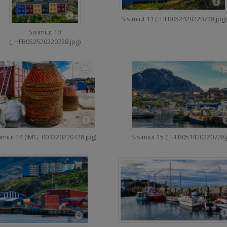
Sisimiut 11 (_HFB052420220728.jpg)
Sisimiut 10
(_HFB052520220728.jpg)
imiut 14 (IMG_003320220728.jpg)
Sisimiut 15 (_HFB051420220728.