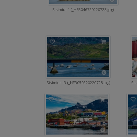
Sisimiut 1 (_HFB046720220728.jpg)
Sisimiut 13 (_HFB050320220728.jpg)
Sis