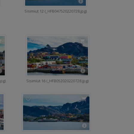
Sisimiut 12 (_HFB047520220728.jpg)
jpg)
Sisimiut 16 (_HFB052020220728.jpg)