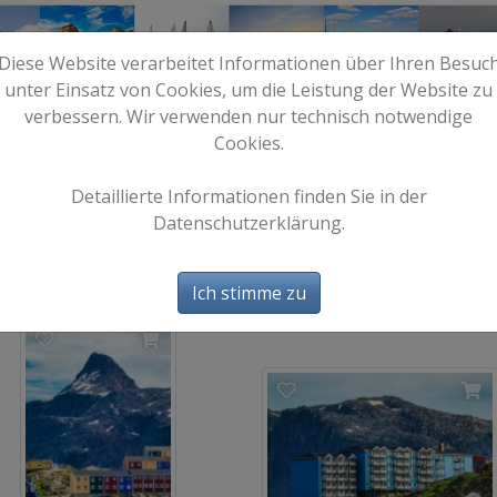
Diese Website verarbeitet Informationen über Ihren Besuc
unter Einsatz von Cookies, um die Leistung der Website zu
verbessern. Wir verwenden nur technisch notwendige
Cookies.
e
Start
Bilder
Info
Detaillierte Informationen finden Sie in der
Datenschutzerklärung.
Sisimiut
25 Bild(er)
Ich stimme zu