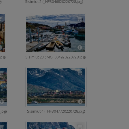
)
Sisimiut 2 (_HFB046820220728.jpg)
jpg)
Sisimiut 23 (IMG_004920220728.jpg)
jpg)
Sisimiut 4 (_HFB047720220728.jpg)