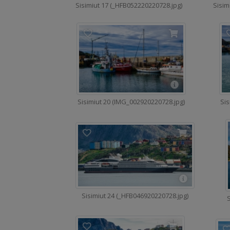
Sisimiut 17 (_HFB052220220728.jpg)
Sisim
Sisimiut 20 (IMG_002920220728.jpg)
Sis
Sisimiut 24 (_HFB046920220728.jpg)
S