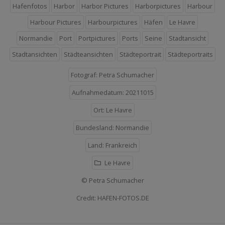
Hafenfotos
Harbor
Harbor Pictures
Harborpictures
Harbour
Harbour Pictures
Harbourpictures
Häfen
Le Havre
Normandie
Port
Portpictures
Ports
Seine
Stadtansicht
Stadtansichten
Städteansichten
Städteportrait
Städteportraits
Fotograf: Petra Schumacher
Aufnahmedatum: 20211015
Ort: Le Havre
Bundesland: Normandie
Land: Frankreich
Le Havre
© Petra Schumacher
Credit: HAFEN-FOTOS.DE