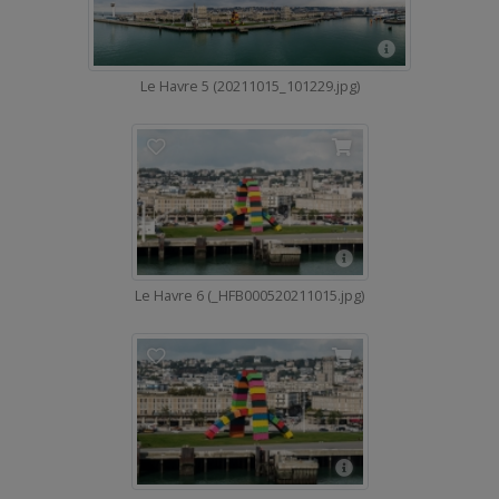
Le Havre 5 (20211015_101229.jpg)
Le Havre 6 (_HFB000520211015.jpg)