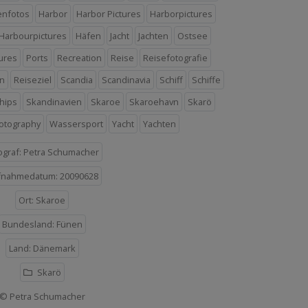
enfotos
Harbor
Harbor Pictures
Harborpictures
Harbourpictures
Häfen
Jacht
Jachten
Ostsee
tures
Ports
Recreation
Reise
Reisefotografie
n
Reiseziel
Scandia
Scandinavia
Schiff
Schiffe
hips
Skandinavien
Skaroe
Skaroehavn
Skarö
hotography
Wassersport
Yacht
Yachten
ograf: Petra Schumacher
fnahmedatum: 20090628
Ort: Skaroe
Bundesland: Fünen
Land: Dänemark
Skarö
© Petra Schumacher