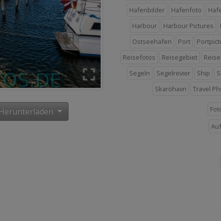
Hafenbilder
Hafenfoto
Haf
Harbour
Harbour Pictures
Ostseehafen
Port
Portpic
Reisefotos
Reisegebiet
Reise
Segeln
Segelrevier
Ship
S
Skaröhavn
Travel P
Fot
Herunterladen
Au