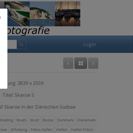
h
Login
lösung: 3839 x 2559
Titel: Skaroe 5
uf Skaroe in der Dänischen Südsee
Boating
Boats
Boot
Boote
Denmark
Dänemark
dsee
Erholung
Fotos Hafen
Hafen
Hafen Fotos