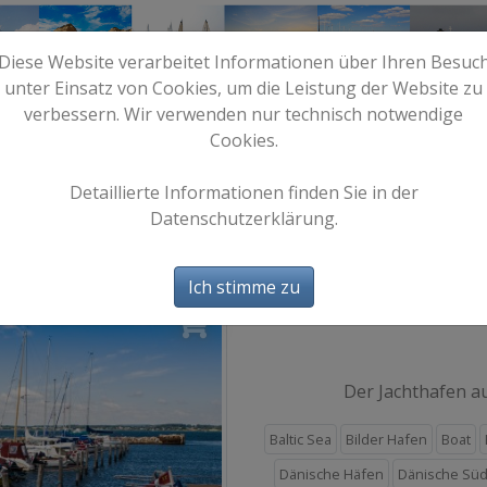
Diese Website verarbeitet Informationen über Ihren Besuc
unter Einsatz von Cookies, um die Leistung der Website zu
verbessern. Wir verwenden nur technisch notwendige
Cookies.
e
Start
Bilder
Info
Detaillierte Informationen finden Sie in der
Datenschutzerklärung.
Skaroe 5
Ich stimme zu
Auf
Der Jachthafen a
Baltic Sea
Bilder Hafen
Boat
Dänische Häfen
Dänische Sü