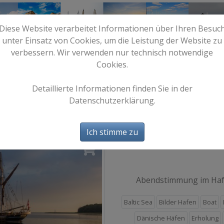
Diese Website verarbeitet Informationen über Ihren Besuc
unter Einsatz von Cookies, um die Leistung der Website zu
verbessern. Wir verwenden nur technisch notwendige
Cookies.
e
Start
Bilder
Info
Detaillierte Informationen finden Sie in der
Datenschutzerklärung.
Nysted 4
Ich stimme zu
Auf
Abendstimmung im Hafe
Baltic Sea
Bilder Hafen
Boat
Dänische Häfen
Erholung