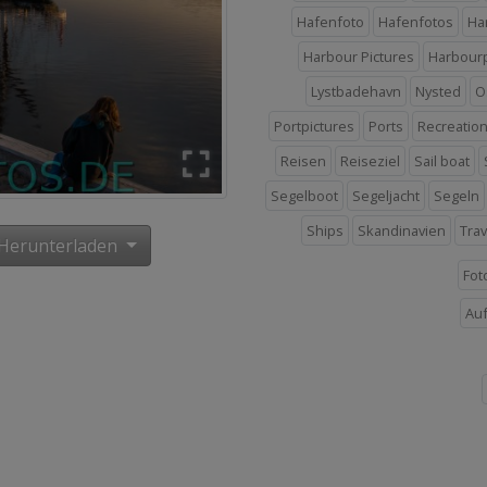
Hafenfoto
Hafenfotos
Ha
Harbour Pictures
Harbourp
Lystbadehavn
Nysted
O
Portpictures
Ports
Recreatio
Reisen
Reiseziel
Sail boat
Segelboot
Segeljacht
Segeln
Ships
Skandinavien
Tra
Herunterladen
Fot
Au