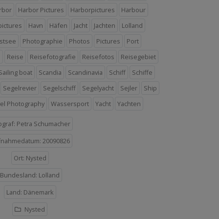
rbor
Harbor Pictures
Harborpictures
Harbour
ictures
Havn
Häfen
Jacht
Jachten
Lolland
stsee
Photographie
Photos
Pictures
Port
n
Reise
Reisefotografie
Reisefotos
Reisegebiet
Sailing boat
Scandia
Scandinavia
Schiff
Schiffe
Segelrevier
Segelschiff
Segelyacht
Sejler
Ship
vel Photography
Wassersport
Yacht
Yachten
ograf: Petra Schumacher
fnahmedatum: 20090826
Ort: Nysted
Bundesland: Lolland
Land: Dänemark
Nysted