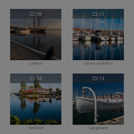
38
23
Lolland
Falster und Mön
34
14
Seeland
Langeland