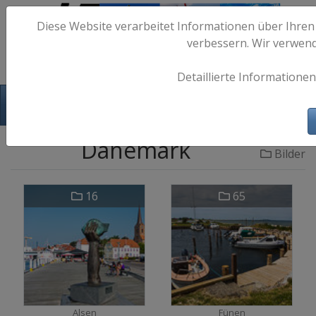
Diese Website verarbeitet Informationen über Ihren
verbessern. Wir verwen
Detaillierte Informationen
Hafen-Fotos.de - Maritime Fotografie
Dänemark
Bilder
16
65
Alsen
Fünen