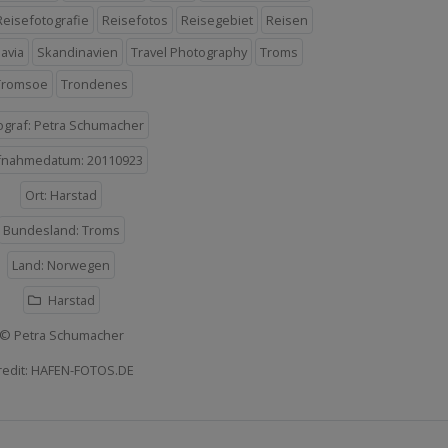
Reisefotografie
Reisefotos
Reisegebiet
Reisen
avia
Skandinavien
Travel Photography
Troms
Tromsoe
Trondenes
ograf: Petra Schumacher
fnahmedatum: 20110923
Ort: Harstad
Bundesland: Troms
Land: Norwegen
Harstad
© Petra Schumacher
redit: HAFEN-FOTOS.DE