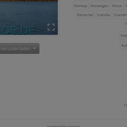
Norway
Norwegen
Reise
Reiseziel
Scandia
Scandin
Fot
Au
Herunterladen
C
powered by pixtacy