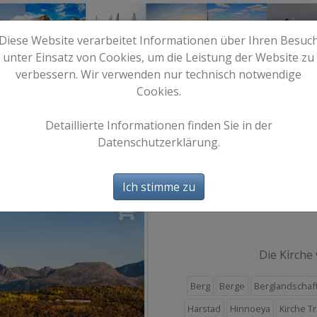
Diese Website verarbeitet Informationen über Ihren Besuc
unter Einsatz von Cookies, um die Leistung der Website zu
verbessern. Wir verwenden nur technisch notwendige
Cookies.
e
Start
Bilder
Info
Detaillierte Informationen finden Sie in der
Datenschutzerklärung.
Harstad 7
Ich stimme zu
Auf
Die Kirche
Berg
Berge
Berglandschaf
Harstad
Hinnoeya
Kirche T