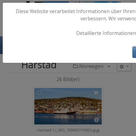
Diese Website verarbeitet Informationen über Ihren
verbessern. Wir verwen
Detaillierte Informationen
Hafen-Fotos.de - Maritime Fotografie
Harstad
Norwegen
Menü aufkl
26 Bild(er)
Harstad 1 (_MG_169420110923.jpg)