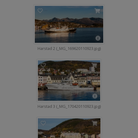
Harstad 2 (_MG_169620110923.jpg)
Harstad 3 (_MG_170420110923.jpg)