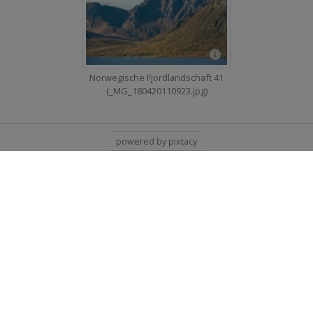
Norwegische Fjordlandschaft 41
(_MG_180420110923.jpg)
powered by pixtacy