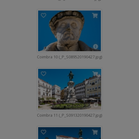
Coimbra 10 (_P_S089520190427.jpg)
Coimbra 11 (_P_S091320190427.jpg)