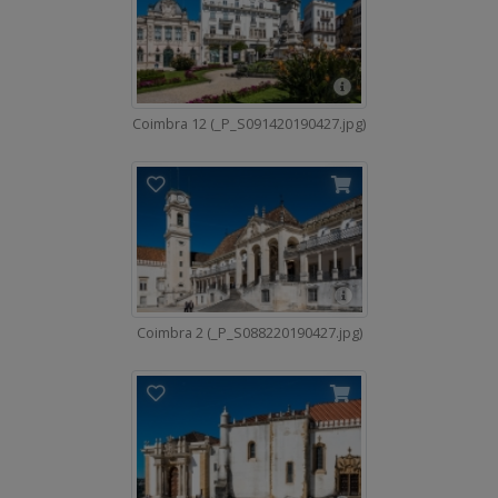
Coimbra 12 (_P_S091420190427.jpg)
Coimbra 2 (_P_S088220190427.jpg)