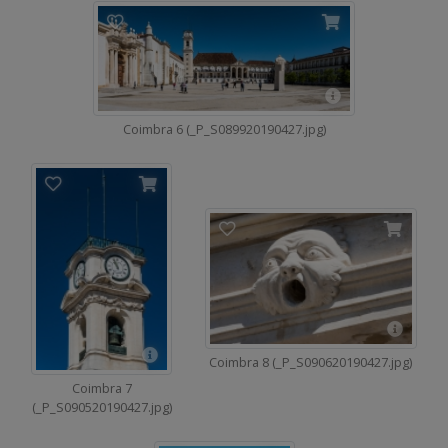
Coimbra 6 (_P_S089920190427.jpg)
Coimbra 8 (_P_S090620190427.jpg)
Coimbra 7
(_P_S090520190427.jpg)