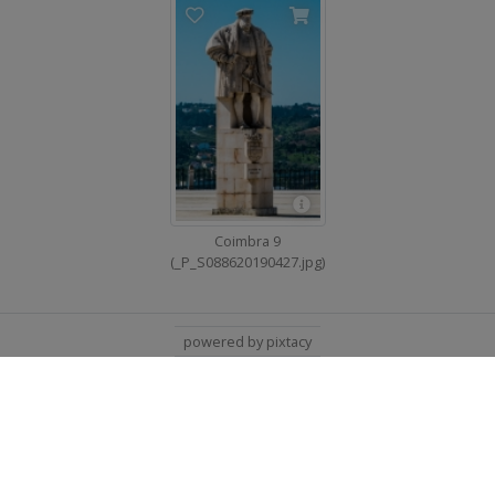
Coimbra 9
(_P_S088620190427.jpg)
powered by pixtacy