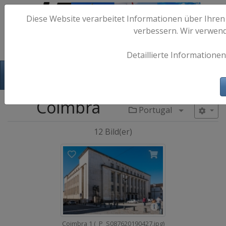
Diese Website verarbeitet Informationen über Ihren
verbessern. Wir verwen
Detaillierte Informationen
Hafen-Fotos.de - Maritime Fotografie
Coimbra
Portugal
Menü aufkl
12 Bild(er)
Coimbra 1 (_P_S087620190427.jpg)