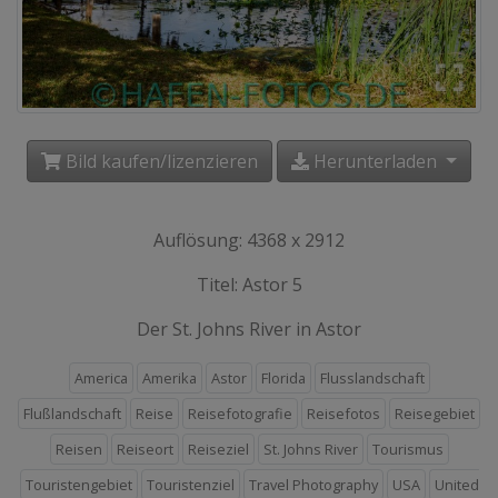
Bild kaufen/lizenzieren
Herunterladen
Auflösung: 4368 x 2912
Titel: Astor 5
Der St. Johns River in Astor
America
Amerika
Astor
Florida
Flusslandschaft
Flußlandschaft
Reise
Reisefotografie
Reisefotos
Reisegebiet
Reisen
Reiseort
Reiseziel
St. Johns River
Tourismus
Touristengebiet
Touristenziel
Travel Photography
USA
United