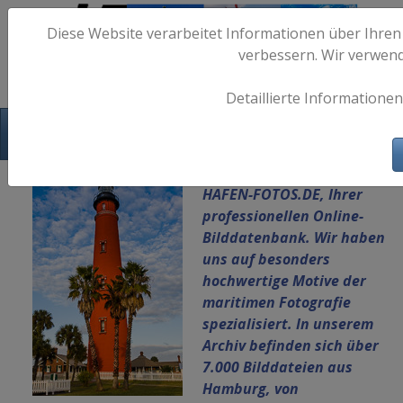
Diese Website verarbeitet Informationen über Ihren
verbessern. Wir verwen
Detaillierte Informationen
Hafen-Fotos.de - Maritime Fotografie
Herzlich Willkommen auf
HAFEN-FOTOS.DE, Ihrer
professionellen Online-
Bilddatenbank.
Wir haben
uns auf besonders
hochwertige Motive der
maritimen Fotografie
spezialisiert. In unserem
Archiv befinden sich über
7.000 Bilddateien aus
Hamburg, von