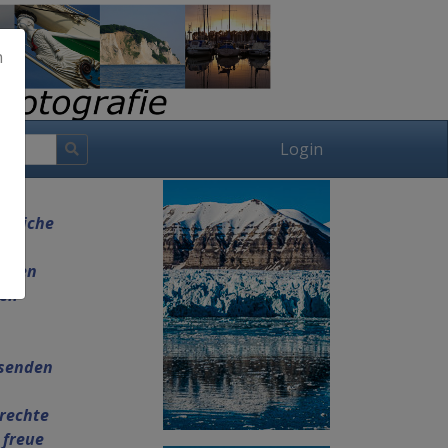
h
Login
greiche
angen
gen
ösenden
rechte
 freue