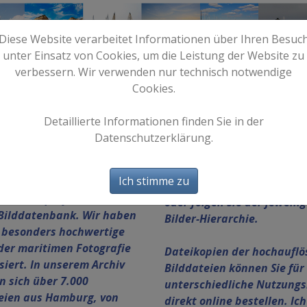
Diese Website verarbeitet Informationen über Ihren Besuc
unter Einsatz von Cookies, um die Leistung der Website zu
verbessern. Wir verwenden nur technisch notwendige
Cookies.
e
Start
Bilder
Info
Detaillierte Informationen finden Sie in der
Datenschutzerklärung.
Nutzen Sie bitte die umfan
Suchfunktion, um zu den
Ich stimme zu
h Willkommen auf HAFEN-
gewünschten Fotos zu gel
E, Ihrer professionellen
oder folgen Sie der jeweili
Bilddatenbank.
Wir haben
Bilder-Hierarchie.
 besonders hochwertige
der maritimen Fotografie
Dateikopien der hochaufl
isiert. In unserem Archiv
Bilddateien können Sie für
n sich über 7.000
unterschiedliche Nutzungs
eien aus Hamburg, von
direkt online bestellen. Ich