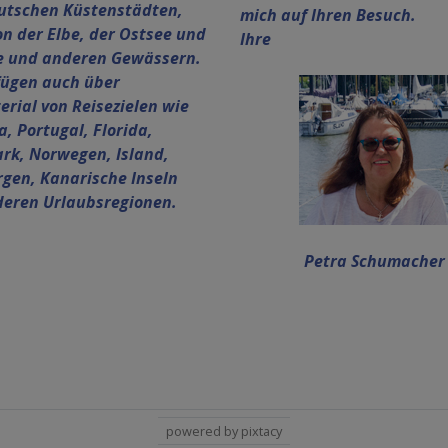
utschen Küstenstädten,
mich auf Ihren Besuch.
on der Elbe, der Ostsee und
Ihre
e und anderen Gewässern.
fügen auch über
erial von Reisezielen wie
a, Portugal, Florida,
k, Norwegen, Island,
rgen, Kanarische Inseln
eren Urlaubsregionen.
Petra Schumacher
powered by pixtacy