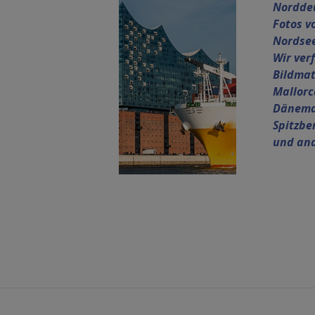
Nordde
Fotos v
Nordse
Wir ver
Bildmat
Mallorc
Dänemar
Spitzbe
und and