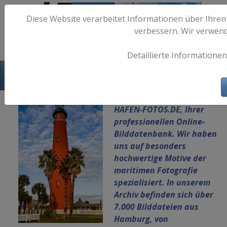
Diese Website verarbeitet Informationen über Ihren
verbessern. Wir verwen
Detaillierte Informationen
Hafen-Fotos.de - Maritime Fotografie
Herzlich Willkommen auf
HAFEN-FOTOS.DE, Ihrer
professionellen Online-
Bilddatenbank.
Wir haben
uns auf besonders
hochwertige Motive der
maritimen Fotografie
spezialisiert. In unserem
Archiv befinden sich über
7.000 Bilddateien aus
Hamburg, von