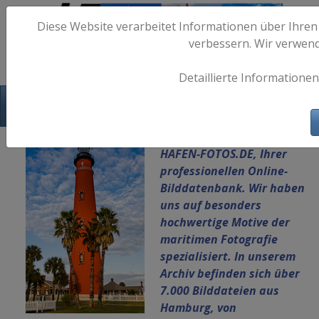
Diese Website verarbeitet Informationen über Ihren
verbessern. Wir verwen
Detaillierte Informationen
Hafen-Fotos.de - Maritime Fotografie
Herzlich Willkommen auf
HAFEN-FOTOS.DE, Ihrer
professionellen Online-
Bilddatenbank.
Wir haben
uns auf besonders
hochwertige Motive der
maritimen Fotografie
spezialisiert. In unserem
Archiv befinden sich über
7.000 Bilddateien aus
Hamburg, von