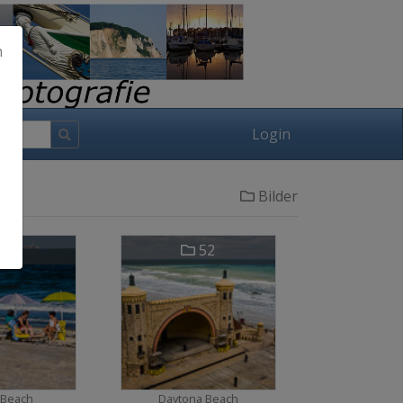
h
Login
Bilder
6
52
 Beach
Daytona Beach