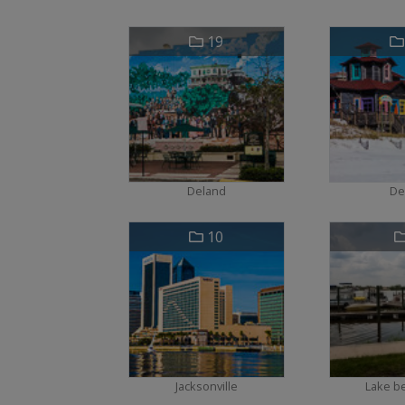
19
Deland
De
10
Jacksonville
Lake b