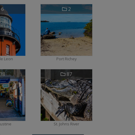
6
2
de Leon
Port Richey
38
87
gustine
St. Johns River