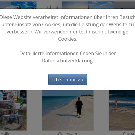
Diese Website verarbeitet Informationen über Ihren Besuc
unter Einsatz von Cookies, um die Leistung der Website zu
verbessern. Wir verwenden nur technisch notwendige
Cookies.
e
Start
Bilder
Info
Detaillierte Informationen finden Sie in der
Datenschutzerklärung.
Florida
Ich stimme zu
6
14
rville
Clearwater
Cocoa