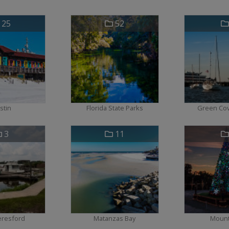
25
52
stin
Florida State Parks
Green Cov
3
11
eresford
Matanzas Bay
Mount