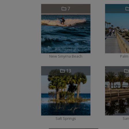
7
New Smyrna Beach
Palm
13
Salt Springs
San