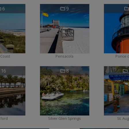
6
9
 Coast
Pensacola
Ponce 
16
8
ford
Silver Glen Springs
St. Au