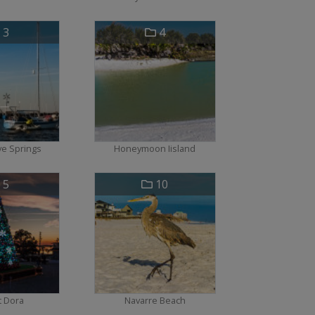
3
4
e Springs
Honeymoon Iisland
5
10
 Dora
Navarre Beach