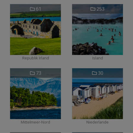
61
253
Republik Irland
Island
73
30
Mittelmeer-Nord
Niederlande