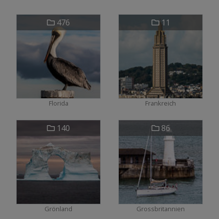
476
11
Florida
Frankreich
140
86
Grönland
Grossbritannien