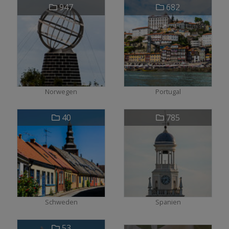
947
682
Norwegen
Portugal
40
785
Schweden
Spanien
53