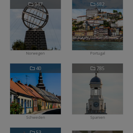
947
682
Norwegen
Portugal
40
785
Schweden
Spanien
53