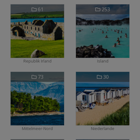
61
253
Republik Irland
Island
73
30
Mittelmeer-Nord
Niederlande