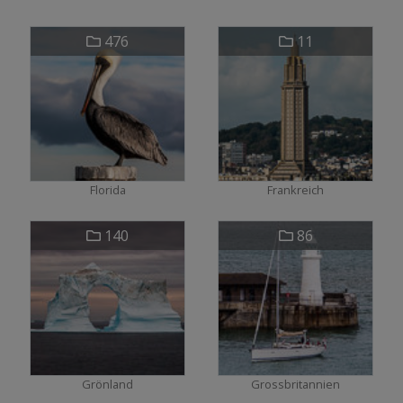
476
11
Florida
Frankreich
140
86
Grönland
Grossbritannien