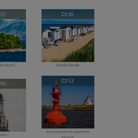
73
30
eer-Nord
Niederlande
53
785
Verschiedene maritime
nien
Motive