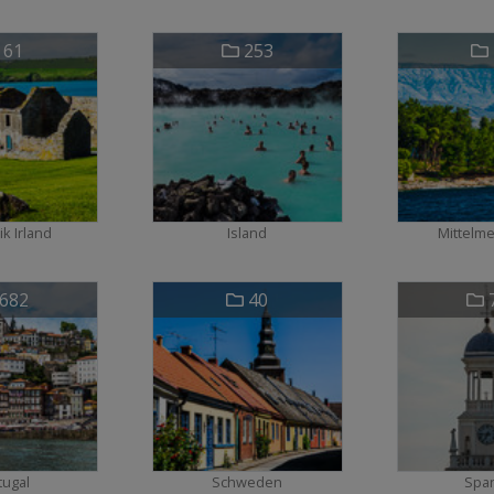
61
253
k Irland
Island
Mittelm
682
40
tugal
Schweden
Spa