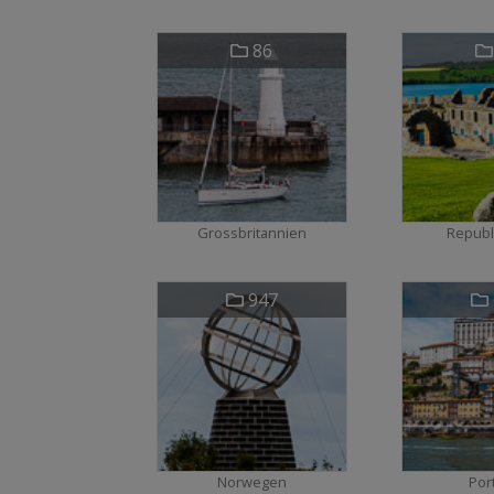
86
Grossbritannien
Republi
947
Norwegen
Por