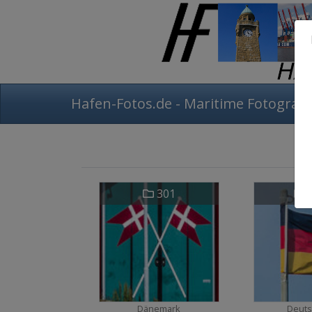
Hafen-Fotos.de - Maritime Fotografi
301
3
Dänemark
Deuts