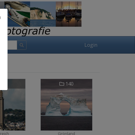
h
Login
11
140
reich
Grönland