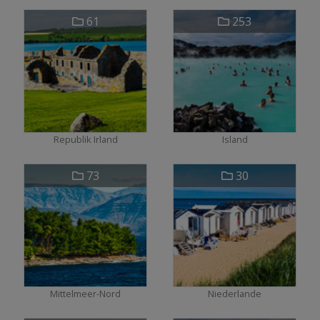
61
253
Republik Irland
Island
73
30
Mittelmeer-Nord
Niederlande