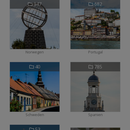
947
682
Norwegen
Portugal
40
785
Schweden
Spanien
53