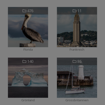
476
11
Florida
Frankreich
140
86
Grönland
Grossbritannien