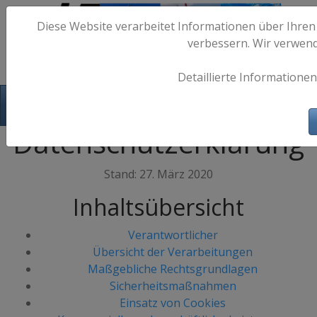
Diese Website verarbeitet Informationen über Ihren
verbessern. Wir verwen
Detaillierte Informationen
Hafen-Fotos.de - Maritime Fotografie
Datenschutzerklärung
Stand: 27. März 2020
Inhaltsübersicht
Verantwortlicher
Übersicht der Verarbeitungen
Maßgebliche Rechtsgrundlagen
Sicherheitsmaßnahmen
Einsatz von Cookies