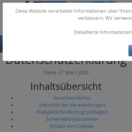
Diese Website verarbeitet Informationen über Ihren
verbessern. Wir verwen
Detaillierte Informationen
Hafen-Fotos.de - Maritime Fotografie
Datenschutzerklärung
Stand: 27. März 2020
Inhaltsübersicht
Verantwortlicher
Übersicht der Verarbeitungen
Maßgebliche Rechtsgrundlagen
Sicherheitsmaßnahmen
Einsatz von Cookies