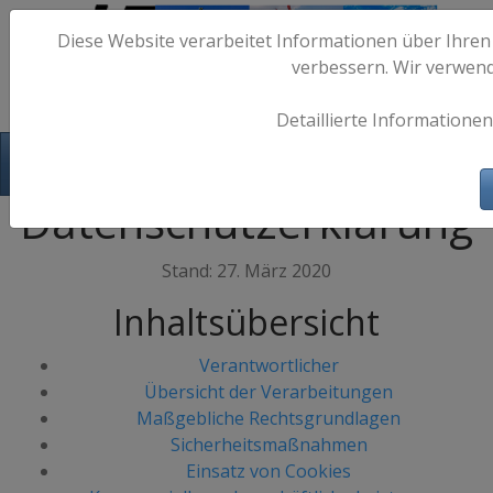
Diese Website verarbeitet Informationen über Ihren
verbessern. Wir verwen
Detaillierte Informationen
Hafen-Fotos.de - Maritime Fotografie
Datenschutzerklärung
Stand: 27. März 2020
Inhaltsübersicht
Verantwortlicher
Übersicht der Verarbeitungen
Maßgebliche Rechtsgrundlagen
Sicherheitsmaßnahmen
Einsatz von Cookies