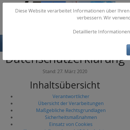
Diese Website verarbeitet Informationen über Ihren
verbessern. Wir verwen
Detaillierte Informationen
Hafen-Fotos.de - Maritime Fotografie
Datenschutzerklärung
Stand: 27. März 2020
Inhaltsübersicht
Verantwortlicher
Übersicht der Verarbeitungen
Maßgebliche Rechtsgrundlagen
Sicherheitsmaßnahmen
Einsatz von Cookies