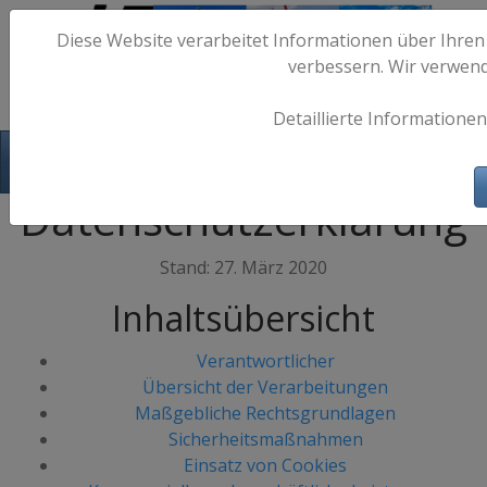
Diese Website verarbeitet Informationen über Ihren
verbessern. Wir verwen
Detaillierte Informationen
Hafen-Fotos.de - Maritime Fotografie
Datenschutzerklärung
Stand: 27. März 2020
Inhaltsübersicht
Verantwortlicher
Übersicht der Verarbeitungen
Maßgebliche Rechtsgrundlagen
Sicherheitsmaßnahmen
Einsatz von Cookies