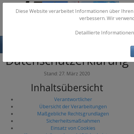
Diese Website verarbeitet Informationen über Ihren
verbessern. Wir verwen
Detaillierte Informationen
Hafen-Fotos.de - Maritime Fotografie
Datenschutzerklärung
Stand: 27. März 2020
Inhaltsübersicht
Verantwortlicher
Übersicht der Verarbeitungen
Maßgebliche Rechtsgrundlagen
Sicherheitsmaßnahmen
Einsatz von Cookies