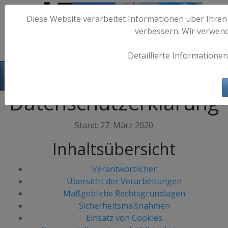
Diese Website verarbeitet Informationen über Ihren
verbessern. Wir verwen
Detaillierte Informationen
Hafen-Fotos.de - Maritime Fotografie
Datenschutzerklärung
Stand: 27. März 2020
Inhaltsübersicht
Verantwortlicher
Übersicht der Verarbeitungen
Maßgebliche Rechtsgrundlagen
Sicherheitsmaßnahmen
Einsatz von Cookies