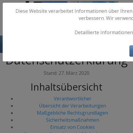
Diese Website verarbeitet Informationen über Ihren
verbessern. Wir verwen
Detaillierte Informationen
Hafen-Fotos.de - Maritime Fotografie
Datenschutzerklärung
Stand: 27. März 2020
Inhaltsübersicht
Verantwortlicher
Übersicht der Verarbeitungen
Maßgebliche Rechtsgrundlagen
Sicherheitsmaßnahmen
Einsatz von Cookies