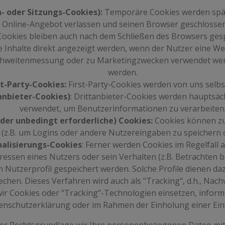
- oder Sitzungs-Cookies):
Temporäre Cookies werden spät
Online-Angebot verlassen und seinen Browser geschlossen
okies bleiben auch nach dem Schließen des Browsers gespe
e Inhalte direkt angezeigt werden, wenn der Nutzer eine W
ichweitenmessung oder zu Marketingzwecken verwendet wer
werden.
st-Party-Cookies:
First-Party-Cookies werden von uns selbst
anbieter-Cookies)
: Drittanbieter-Cookies werden hauptsäc
verwendet, um Benutzerinformationen zu verarbeiten
der unbedingt erforderliche) Cookies:
Cookies können zu
n (z.B. um Logins oder andere Nutzereingaben zu speichern 
nalisierungs-Cookies
: Ferner werden Cookies im Regelfal
eressen eines Nutzers oder sein Verhalten (z.B. Betrachten
m Nutzerprofil gespeichert werden. Solche Profile dienen daz
echen. Dieses Verfahren wird auch als "Tracking", d.h., Nac
wir Cookies oder "Tracking"-Technologien einsetzen, inform
enschutzerklärung oder im Rahmen der Einholung einer Einw