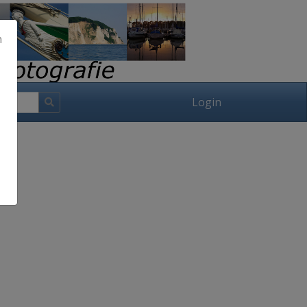
h
Login