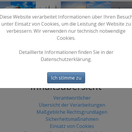
Diese Website verarbeitet Informationen über Ihren Besuc
unter Einsatz von Cookies, um die Leistung der Website zu
verbessern. Wir verwenden nur technisch notwendige
Cookies.
e
Start
Bilder
Info
Detaillierte Informationen finden Sie in der
Datenschutzerklärung
Datenschutzerklärung.
Stand: 27. März 2020
Ich stimme zu
Inhaltsübersicht
Verantwortlicher
Übersicht der Verarbeitungen
Maßgebliche Rechtsgrundlagen
Sicherheitsmaßnahmen
Einsatz von Cookies