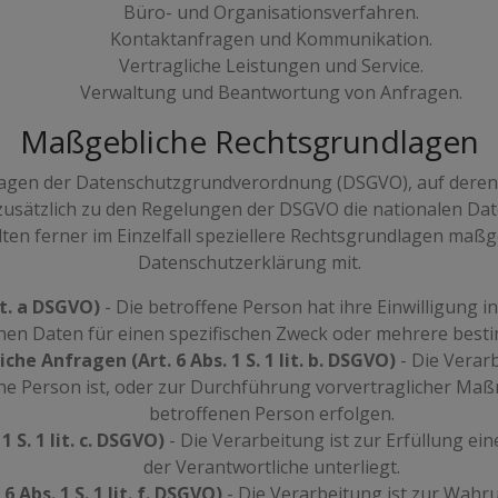
Büro- und Organisationsverfahren.
Kontaktanfragen und Kommunikation.
Vertragliche Leistungen und Service.
Verwaltung und Beantwortung von Anfragen.
Maßgebliche Rechtsgrundlagen
dlagen der Datenschutzgrundverordnung (DSGVO), auf dere
ss zusätzlich zu den Regelungen der DSGVO die nationalen 
en ferner im Einzelfall speziellere Rechtsgrundlagen maßgeb
Datenschutzerklärung mit.
lit. a DSGVO)
- Die betroffene Person hat ihre Einwilligung i
n Daten für einen spezifischen Zweck oder mehrere best
he Anfragen (Art. 6 Abs. 1 S. 1 lit. b. DSGVO)
- Die Verarb
ne Person ist, oder zur Durchführung vorvertraglicher Maß
betroffenen Person erfolgen.
 S. 1 lit. c. DSGVO)
- Die Verarbeitung ist zur Erfüllung ein
der Verantwortliche unterliegt.
 Abs. 1 S. 1 lit. f. DSGVO)
- Die Verarbeitung ist zur Wahr