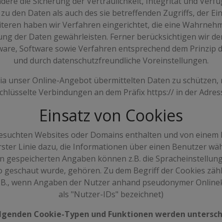
 die Sicherung der Vertraulichkeit, Integrität und Verfü
u den Daten als auch des sie betreffenden Zugriffs, der Ei
iteren haben wir Verfahren eingerichtet, die eine Wahrneh
ung der Daten gewährleisten. Ferner berücksichtigen wir d
ware, Software sowie Verfahren entsprechend dem Prinzip 
und durch datenschutzfreundliche Voreinstellungen.
via unser Online-Angebot übermittelten Daten zu schützen, 
hlüsselte Verbindungen an dem Präfix https:// in der Adres
Einsatz von Cookies
 besuchten Websites oder Domains enthalten und von eine
erster Linie dazu, die Informationen über einen Benutzer 
n gespeicherten Angaben können z.B. die Spracheinstellunge
eo geschaut wurde, gehören. Zu dem Begriff der Cookies zähl
 (z.B., wenn Angaben der Nutzer anhand pseudonymer Onlin
als "Nutzer-IDs" bezeichnet)
olgenden Cookie-Typen und Funktionen werden untersch