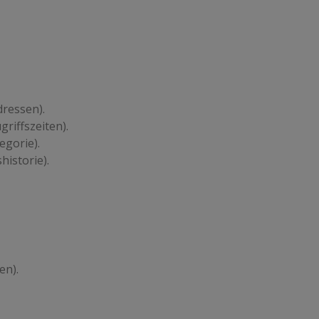
ressen).
riffszeiten).
egorie).
istorie).
en).