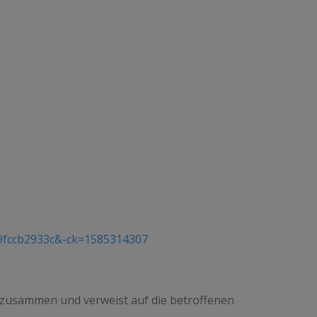
=9fccb2933c&-ck=1585314307
g zusammen und verweist auf die betroffenen