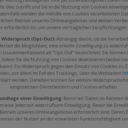
er Rechtsgrundlage wir Ihre personenbezogenen Daten mit 
alls dies zutrifft und Sie in die Nutzung von Cookies einwill
Andernfalls werden die mithilfe von Cookies verarbeiteten 
ftlichen Betrieb unseres Onlineangebotes und dessen Verbe
 erforderlich ist, um unsere vertraglichen Verpflichtungen 
 Widerspruch (Opt-Out):
Abhängig davon, ob die Verarbeit
derzeit die Möglichkeit, eine erteilte Einwilligung zu wider
 (zusammenfassend als "Opt-Out" bezeichnet). Sie können I
., indem Sie die Nutzung von Cookies deaktivieren (wobei hi
kann). Ein Widerspruch gegen den Einsatz von Cookies zu 
nsten, vor allem im Fall des Trackings, über die Webseiten
ht
klärt werden. Daneben können Sie weitere Widerspruchsh
eingesetzten Dienstleistern und Cookies erhalten.
undlage einer Einwilligung
: Bevor wir Daten im Rahmen d
 um eine jederzeit widerrufbare Einwilligung. Bevor die Einw
en Betrieb unseres Onlineangebotes erforderlich sind. Deren 
eresses der Nutzer an der erwarteten Funktionsfähigkeit u