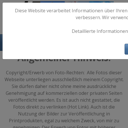
Diese Website verarbeitet Informationen über Ihren
verbessern. Wir verwen
Detaillierte Informationen
Hafen-Fotos.de - Maritime Fotografie
Allgemeiner Hinweis:
Copyright/Erwerb von Foto-Rechten: Alle Fotos dieser
Webseite unterliegen ausschließlich meinem Copyright.
Sie dürfen daher nicht ohne meine ausdrückliche
Genehmigung auf kommerziellen oder privaten Seiten
veröffentlicht werden. Es ist auch nicht gestattet, die
Fotos direkt zu verlinken (Hot Link). Auch ist die
Nutzung der Bilder zur Veröffentlichung in
Printprodukten, egal zu welchem Zweck, von mir zu
genehmigen. Der Erwerb von Fotos mit höherer