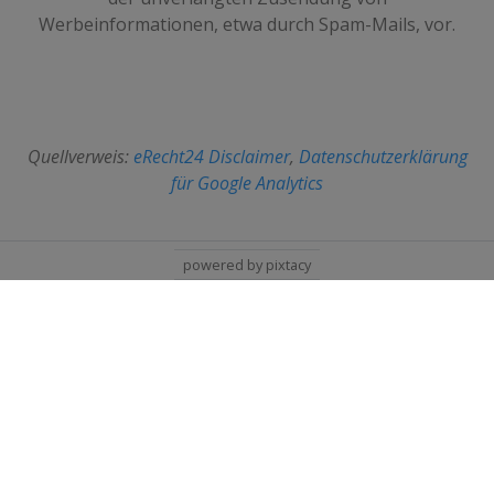
Werbeinformationen, etwa durch Spam-Mails, vor.
Quellverweis:
eRecht24 Disclaimer
,
Datenschutzerklärung
für Google Analytics
powered by pixtacy