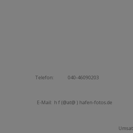
Telefon:
040-46090203
E-Mail:
h f (@at@ ) hafen-fotos.de
Umsat