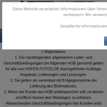
Diese Website verarbeitet Informationen über Ihren
verbessern. Wir verwen
Detaillierte Informationen
Hafen-Fotos.de - Maritime Fotografie
AGB
I. Allgemeines
1. Die nachfolgenden allgemeinen Liefer- und
Geschäftsbedingungen (im folgenden AGB genannt) gelten
für alle von HAFEN-FOTOS.DE durchgeführten Aufträge,
Angebote, Lieferungen und Leistungen.
2. Sie gelten als vereinbart mit Entgegennahme der
Lieferung des Bildmaterials.
3. Wenn der Kunde den AGB widersprechen will, ist dieses
schriftlich binnen drei Werktagen zu erklären.
Abweichenden Geschäftsbedingungen des Kunden wird