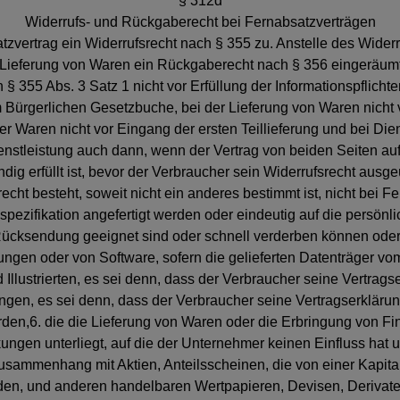
§ 312d
Widerrufs- und Rückgaberecht bei Fernabsatzverträgen
tzvertrag ein Widerrufsrecht nach § 355 zu. Anstelle des Wider
 Lieferung von Waren ein Rückgaberecht nach § 356 eingeräum
 § 355 Abs. 3 Satz 1 nicht vor Erfüllung der Informationspflicht
 Bürgerlichen Gesetzbuche, bei der Lieferung von Waren nicht 
r Waren nicht vor Eingang der ersten Teillieferung und bei Dien
 Dienstleistung auch dann, wenn der Vertrag von beiden Seiten 
ndig erfüllt ist, bevor der Verbraucher sein Widerrufsrecht ausge
echt besteht, soweit nicht ein anderes bestimmt ist, nicht bei 
pezifikation angefertigt werden oder eindeutig auf die persönl
 Rücksendung geeignet sind oder schnell verderben können oder
ngen oder von Software, sofern die gelieferten Datenträger vom
 Illustrierten, es sei denn, dass der Verbraucher seine Vertrag
ungen, es sei denn, dass der Verbraucher seine Vertragserklärun
den,6. die die Lieferung von Waren oder die Erbringung von 
en unterliegt, auf die der Unternehmer keinen Einfluss hat und
sammenhang mit Aktien, Anteilsscheinen, die von einer Kapita
en, und anderen handelbaren Wertpapieren, Devisen, Derivate