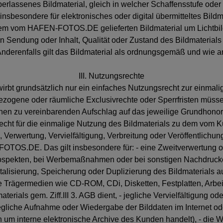
erlassenes Bildmaterial, gleich in welcher Schaffensstufe oder 
insbesondere für elektronisches oder digital übermitteltes Bildm
dem vom HAFEN-FOTOS.DE gelieferten Bildmaterial um Lichtbildw
ten Sendung oder Inhalt, Qualität oder Zustand des Bildmaterials
Anderenfalls gilt das Bildmaterial als ordnungsgemäß und wie
III. Nutzungsrechte
irbt grundsätzlich nur ein einfaches Nutzungsrecht zur einma
ezogene oder räumliche Exclusivrechte oder Sperrfristen müss
nen zu vereinbarenden Aufschlag auf das jeweilige Grundhonor
s Recht für die einmalige Nutzung des Bildmaterials zu dem v
Verwertung, Vervielfältigung, Verbreitung oder Veröffentlichung
OS.DE. Das gilt insbesondere für: - eine Zweitverwertung ode
spekten, bei Werbemaßnahmen oder bei sonstigen Nachdrucken,
talisierung, Speicherung oder Duplizierung des Bildmaterials au
 Trägermedien wie CD-ROM, CDi, Disketten, Festplatten, Arbeitss
terials gem. Ziff.III 3. AGB dient, - jegliche Vervielfältigung
jegliche Aufnahme oder Wiedergabe der Bilddaten im Internet o
 um interne elektronische Archive des Kunden handelt), - die We