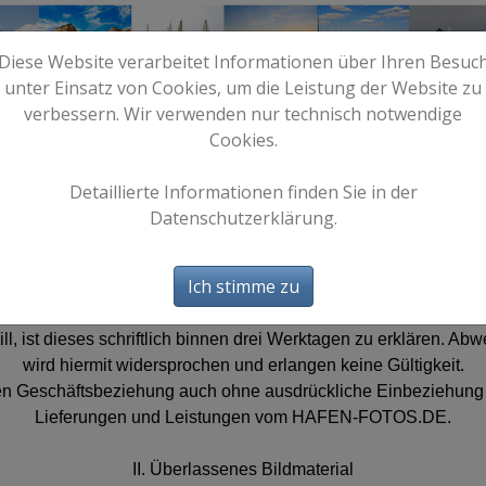
Diese Website verarbeitet Informationen über Ihren Besuc
unter Einsatz von Cookies, um die Leistung der Website zu
verbessern. Wir verwenden nur technisch notwendige
Cookies.
e
Start
Bilder
Info
Detaillierte Informationen finden Sie in der
AGB
Datenschutzerklärung.
I. Allgemeines
und Geschäftsbedingungen (im folgenden AGB genannt) gelten 
Ich stimme zu
Aufträge, Angebote, Lieferungen und Leistungen.
elten als vereinbart mit Entgegennahme der Lieferung des Bildm
, ist dieses schriftlich binnen drei Werktagen zu erklären.
wird hiermit widersprochen und erlangen keine Gültigkeit.
n Geschäftsbeziehung auch ohne ausdrückliche Einbeziehung au
Lieferungen und Leistungen vom HAFEN-FOTOS.DE.
II. Überlassenes Bildmaterial