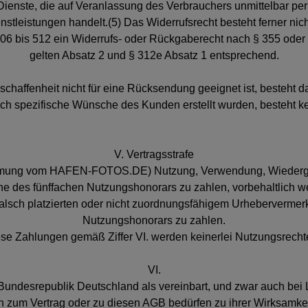
ienste, die auf Veranlassung des Verbrauchers unmittelbar per 
nstleistungen handelt.(5) Das Widerrufsrecht besteht ferner ni
506 bis 512 ein Widerrufs- oder Rückgaberecht nach § 355 oder 
gelten Absatz 2 und § 312e Absatz 1 entsprechend.
schaffenheit nicht für eine Rücksendung geeignet ist, besteht d
ch spezifische Wünsche des Kunden erstellt wurden, besteht ke
V. Vertragsstrafe
timmung vom HAFEN-FOTOS.DE) Nutzung, Verwendung, Wiedergabe
 Höhe des fünffachen Nutzungshonorars zu zahlen, vorbehaltlich
falsch platzierten oder nicht zuordnungsfähigem Urhebervermer
Nutzungshonorars zu zahlen.
ese Zahlungen gemäß Ziffer VI. werden keinerlei Nutzungsrecht
VI.
r Bundesrepublik Deutschland als vereinbart, und zwar auch bei 
zum Vertrag oder zu diesen AGB bedürfen zu ihrer Wirksamkeit