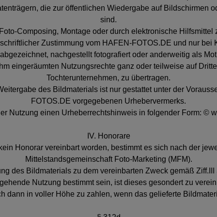
enträgern, die zur öffentlichen Wiedergabe auf Bildschirmen o
sind.
Foto-Composing, Montage oder durch elektronische Hilfsmittel z
 schriftlicher Zustimmung vom HAFEN-FOTOS.DE und nur bei Ke
 abgezeichnet, nachgestellt fotografiert oder anderweitig als Mo
e ihm eingeräumten Nutzungsrechte ganz oder teilweise auf Dritt
Tochterunternehmen, zu übertragen.
eitergabe des Bildmaterials ist nur gestattet unter der Vora
FOTOS.DE vorgegebenen Urhebervermerks.
eder Nutzung einen Urheberrechtshinweis in folgender Form: © w
IV. Honorare
t kein Honorar vereinbart worden, bestimmt es sich nach der jew
Mittelstandsgemeinschaft Foto-Marketing (MFM).
zung des Bildmaterials zu dem vereinbarten Zweck gemäß Ziff.III 
rgehende Nutzung bestimmt sein, ist dieses gesondert zu verein
h dann in voller Höhe zu zahlen, wenn das gelieferte Bildmater