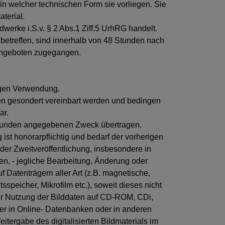
in welcher technischen Form sie vorliegen. Sie
aterial.
erke i.S.v. § 2 Abs.1 Ziff.5 UrhRG handelt.
 betreffen, sind innerhalb von 48 Stunden nach
 angeboten zugegangen.
ligen Verwendung.
en gesondert vereinbart werden und bedingen
ar.
om Kunden angegebenen Zweck übertragen.
 ist honorarpflichtig und bedarf der vorherigen
r Zweitveröffentlichung, insbesondere in
 - jegliche Bearbeitung, Änderung oder
f Datenträgern aller Art (z.B. magnetische,
peicher, Mikrofilm etc.), soweit dieses nicht
 oder Nutzung der Bilddaten auf CD-ROM, CDi,
der in Online- Datenbanken oder in anderen
itergabe des digitalisierten Bildmaterials im