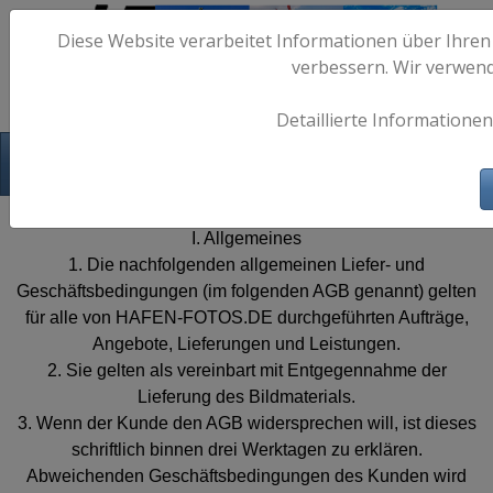
Diese Website verarbeitet Informationen über Ihren
verbessern. Wir verwen
Detaillierte Informationen
Hafen-Fotos.de - Maritime Fotografie
AGB
I. Allgemeines
1. Die nachfolgenden allgemeinen Liefer- und
Geschäftsbedingungen (im folgenden AGB genannt) gelten
für alle von HAFEN-FOTOS.DE durchgeführten Aufträge,
Angebote, Lieferungen und Leistungen.
2. Sie gelten als vereinbart mit Entgegennahme der
Lieferung des Bildmaterials.
3. Wenn der Kunde den AGB widersprechen will, ist dieses
schriftlich binnen drei Werktagen zu erklären.
Abweichenden Geschäftsbedingungen des Kunden wird