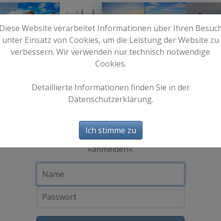
Diese Website verarbeitet Informationen über Ihren Besuc
unter Einsatz von Cookies, um die Leistung der Website zu
verbessern. Wir verwenden nur technisch notwendige
Cookies.
e
Start
Bilder
Info
Detaillierte Informationen finden Sie in der
Datenschutzerklärung.
Anmeldung
Um sich anzumelden, geben Sie Namen
Ich stimme zu
und Passwort ein, und klicken Sie auf
»anmelden«.
Name
Passwort