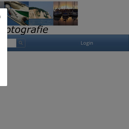
h
Login