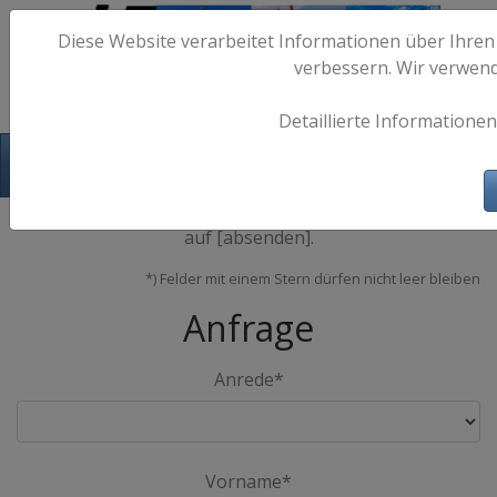
Diese Website verarbeitet Informationen über Ihren
verbessern. Wir verwen
Detaillierte Informationen
Hafen-Fotos.de - Maritime Fotografie
Bitte tragen Sie Ihre Kontaktdaten ein, und klicken Sie
auf [absenden].
*) Felder mit einem Stern dürfen nicht leer bleiben
Anfrage
Anrede*
Vorname*