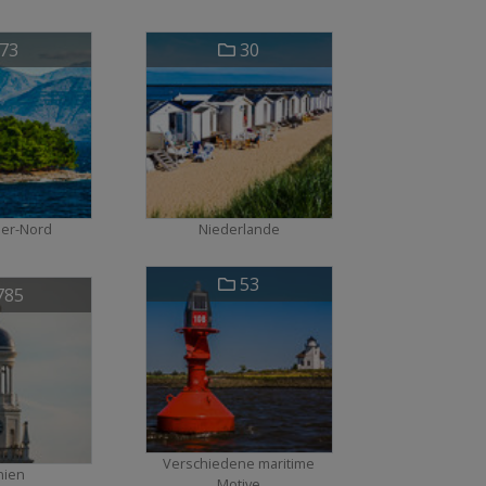
73
30
eer-Nord
Niederlande
53
785
Verschiedene maritime
nien
Motive