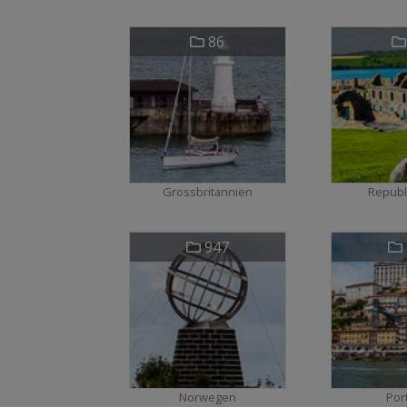
86
Grossbritannien
Republi
947
Norwegen
Por