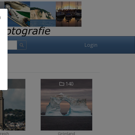
h
Login
11
140
reich
Grönland