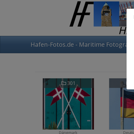
Hafen-Fotos.de - Maritime Fotografi
301
3
Dänemark
Deuts