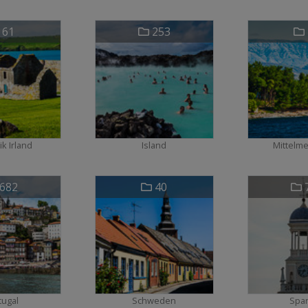
61
253
k Irland
Island
Mittelm
682
40
tugal
Schweden
Spa