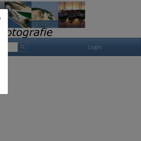
h
Login