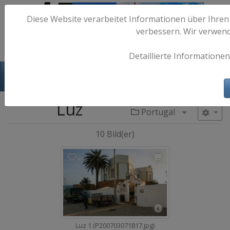
Diese Website verarbeitet Informationen über Ihren
verbessern. Wir verwen
Detaillierte Informationen
Hafen-Fotos.de - Maritime Fotografie
Luz
Portugal
Menü aufkl
10 Bild(er)
Luz 1 (P200703071817.jpg)