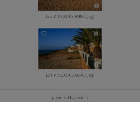
Luz 8 (P200703084807.jpg)
Luz 9 (P200703085407.jpg)
powered by pixtacy