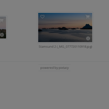
Stamsund 2 (_MG_077720110918.jpg)
powered by pixtacy