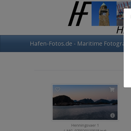
Hafen-Fotos.de - Maritime Fotografi
Henningsvaer 1
(_MG_079320110918.jpg)