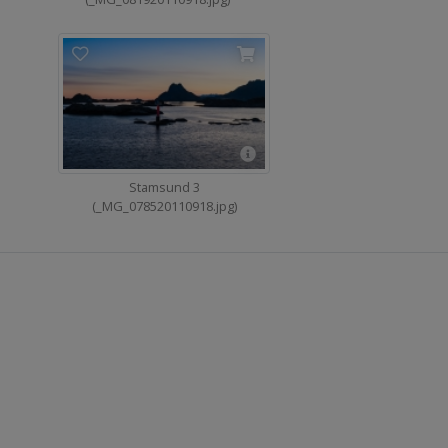
Stamsund 3
(_MG_078520110918.jpg)