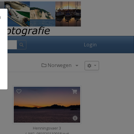
h
Login
Norwegen
Menü aufklappen
Henningsvaer 3
(_MG_081920110918.jpg)