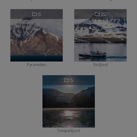
6
22
Pyramiden
Eisfjord
5
Tempelfjord