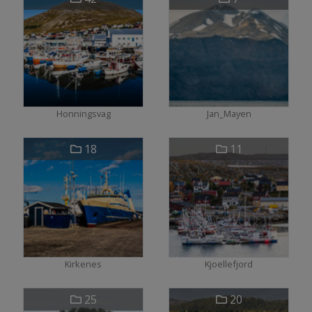
Honningsvag
Jan_Mayen
18
11
Kirkenes
Kjoellefjord
25
20