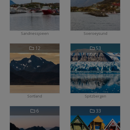
Sandnessjoeen
Soeroeysund
12
53
Sortland
Spitzbergen
6
33