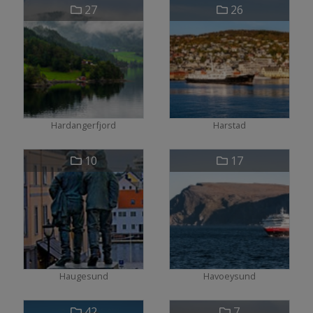
27
26
Hardangerfjord
Harstad
10
17
Haugesund
Havoeysund
42
7