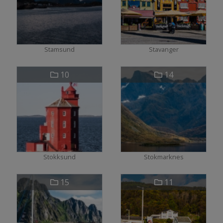
Stamsund
Stavanger
10
14
Stokksund
Stokmarknes
15
11