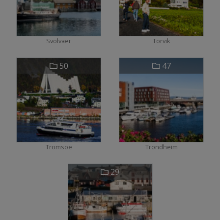
Svolvaer
Torvik
50
47
Tromsoe
Trondheim
29