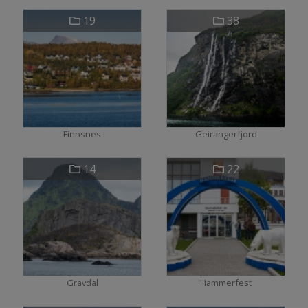
19
38
Finnsnes
Geirangerfjord
14
22
Gravdal
Hammerfest