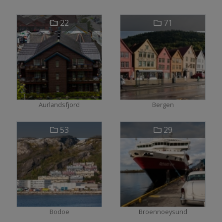
22
71
Aurlandsfjord
Bergen
53
29
Bodoe
Broennoeysund