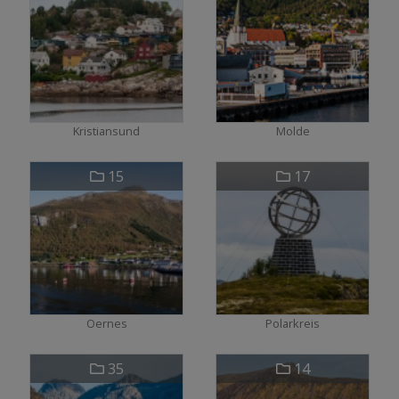
Kristiansund
Molde
15
17
Oernes
Polarkreis
35
14