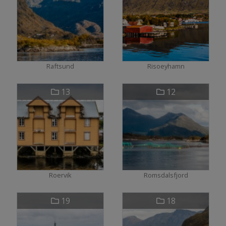
Raftsund
Risoeyhamn
13
12
Roervik
Romsdalsfjord
19
18