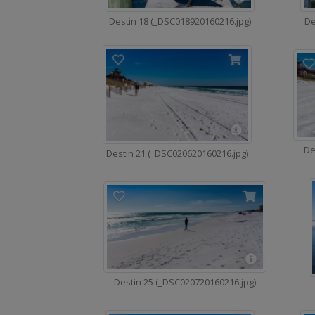
Destin 18 (_DSC018920160216.jpg)
De
De
Destin 21 (_DSC020620160216.jpg)
Destin 25 (_DSC020720160216.jpg)