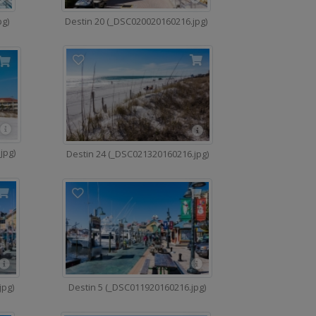
pg)
Destin 20 (_DSC020020160216.jpg)
jpg)
Destin 24 (_DSC021320160216.jpg)
Destin 5 (_DSC011920160216.jpg)
jpg)