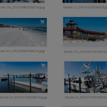
stin 19 (_DSC019820160216.jpg)
Destin 2 (_DSC011220160216.j
stin 22 (_DSC020920160216.jpg)
Destin 23 (_DSC021120160216.
Destin 3 (_DSC011520160216.jpg)
Destin 4 (_DSC011720160216.