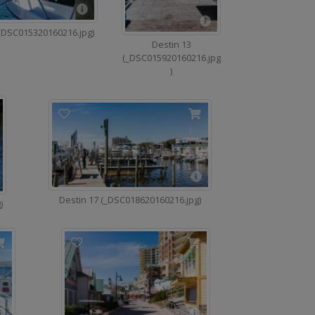
(_DSC015320160216.jpg)
Destin 13
(_DSC015920160216.jpg
)
Destin 17 (_DSC018620160216.jpg)
)