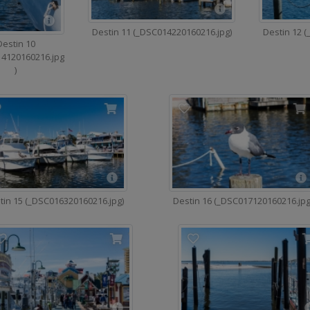
Destin 11 (_DSC014220160216.jpg)
Destin 12 
Destin 10
4120160216.jpg
)
tin 15 (_DSC016320160216.jpg)
Destin 16 (_DSC017120160216.jpg