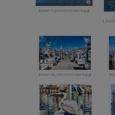
Destin 1 (_DSC010720160216.jpg)
(_DSC01
Des
Destin 14 (_DSC016120160216.jpg)