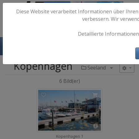
Diese Website verarbeitet Informationen über Ihren
verbessern. Wir verwen
Detaillierte Informationen
Hafen-Fotos.de - Maritime Fotografie
Kopenhagen
Seeland
Menü aufkl
6 Bild(er)
Kopenhagen 1