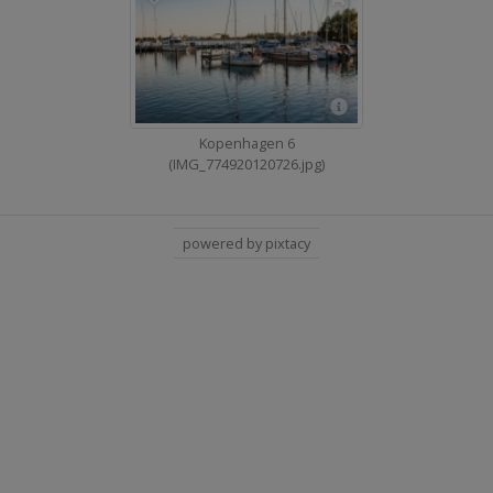
Kopenhagen 6
(IMG_774920120726.jpg)
powered by pixtacy